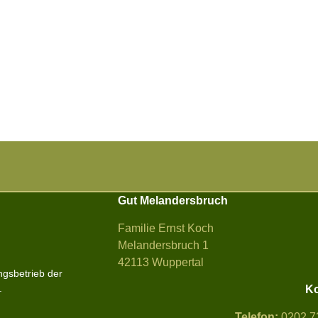
Gut Melandersbruch
Familie Ernst Koch
Melandersbruch 1
42113 Wuppertal
ngsbetrieb der
.
Ko
Telefon:
0202 7