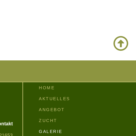
HOME
AKTUELLES
ANGEBOT
ZUCHT
ntakt
GALERIE
21653